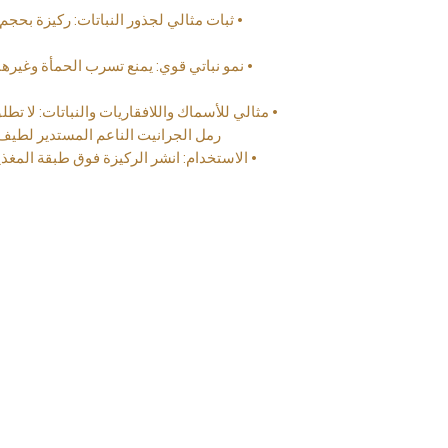
• نمو نباتي قوي: يمنع تسرب الحمأة وغيرها 
• مثالي للأسماك واللافقاريات والنباتات: لا تط
رمل الجرانيت الناعم المستدير لطيف
• الاستخدام: انشر الركيزة فوق طبقة المغذيات (حوالي 6-8 سم 