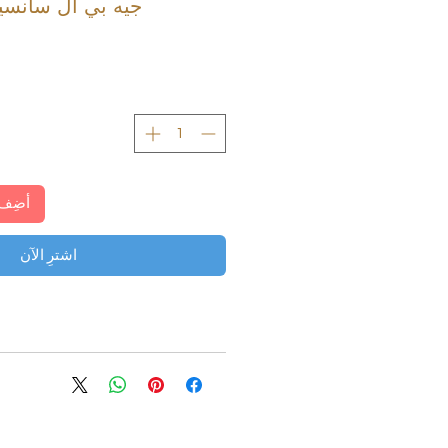
جيه بي ال سانسيبار ا
أضِف 
اشترِ الآن