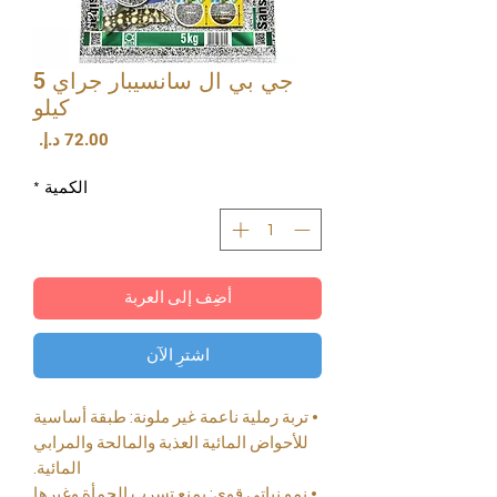
جي بي ال سانسيبار جراي 5
كيلو
السعر
الكمية
*
أضِف إلى العربة
اشترِ الآن
• تربة رملية ناعمة غير ملونة: طبقة أساسية
للأحواض المائية العذبة والمالحة والمرابي
المائية.
• نمو نباتي قوي: يمنع تسرب الحمأة وغيرها